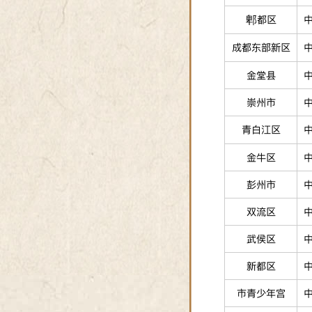
郫都区
成都东部新区
金堂县
崇州市
青白江区
金牛区
彭州市
双流区
武侯区
新都区
市青少年宫