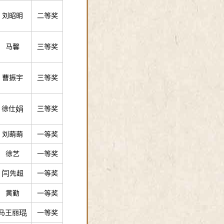
刘昭明
二等奖
马馨
三等奖
曹振宇
三等奖
徐仕娟
三等奖
刘萌萌
一等奖
徐艺
一等奖
闫先超
一等奖
黄勤
一等奖
马王丽琨
一等奖