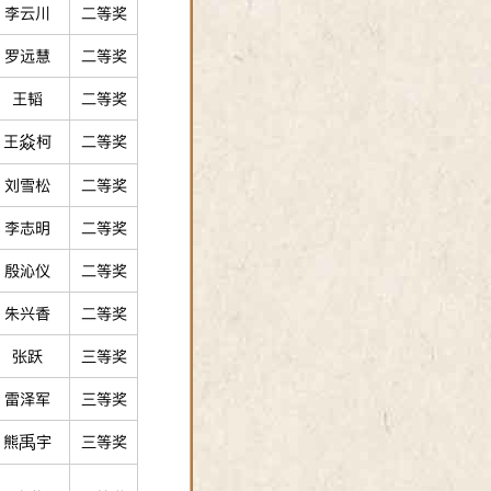
李云川
二等奖
罗远慧
二等奖
王韬
二等奖
王焱柯
二等奖
刘雪松
二等奖
李志明
二等奖
殷沁仪
二等奖
朱兴香
二等奖
张跃
三等奖
雷泽军
三等奖
熊禹宇
三等奖