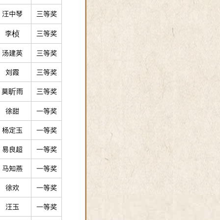
汪中琴
三等奖
李桢
三等奖
汤建英
三等奖
刘霞
三等奖
莫昕雨
三等奖
徐甜
一等奖
杨定玉
一等奖
易良超
一等奖
马知燕
一等奖
徐欢
一等奖
汪玉
一等奖