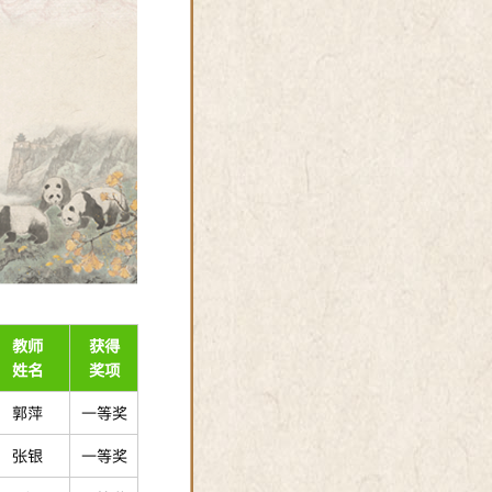
教师
获得
姓名
奖项
郭萍
一等奖
张银
一等奖