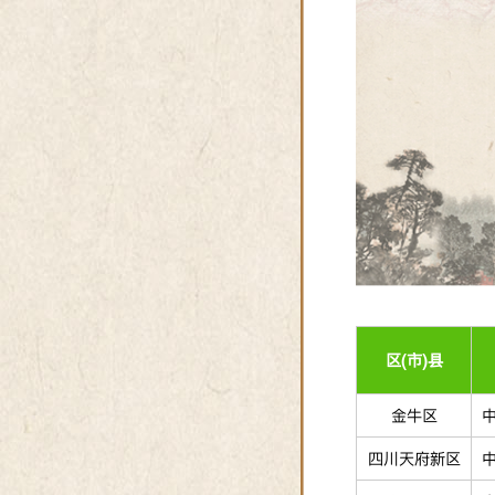
区(市)县
金牛区
四川天府新区