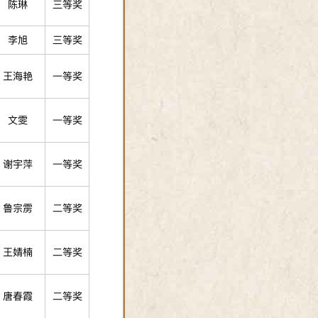
陈琳
三等奖
李旭
三等奖
王海艳
一等奖
文雯
一等奖
谢宇萍
一等奖
鲁宗雳
二等奖
王婧楠
二等奖
唐春霞
二等奖